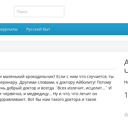
 журналы
Русский быт
ли маленький крокодильчик? Если с ним что случается, ты
Н
еринару. Другими словами, к доктору Айболиту! Потому
ень добрый доктор и всегда `Всех излечит, исцелит…` И
1
 и червячка, и медведицу… Ну и что, что лечит он
доравливают. Вот бы нам такого доктора и такое