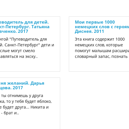
еводитель для детей.
Мои первые 1000
кт-Петербург. Татьяна
немецких слов с героя
вченко. 2017
Диснея. 2011
игой "Путеводитель для
Эта книга содержит 1000
й. Санкт-Петербург" дети и
немецких слов, которые
слые могут смело
помогут малышам расшир
авляться на экску..
словарный запас, познать 
ня желаний. Дарья
цова. 2017
 ты отнимешь у друга
ка, то у тебя будет яблоко,
е будет друга... Никита и
 - брат и..