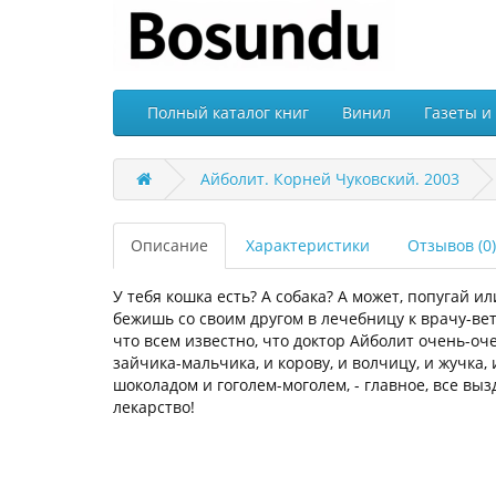
Полный каталог книг
Винил
Газеты и
Айболит. Корней Чуковский. 2003
Описание
Характеристики
Отзывов (0)
У тебя кошка есть? А собака? А может, попугай и
бежишь со своим другом в лечебницу к врачу-вет
что всем известно, что доктор Айболит очень-оч
зайчика-мальчика, и корову, и волчицу, и жучка,
шоколадом и гоголем-моголем, - главное, все выз
лекарство!