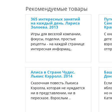
Рекомендуемые товары
365 интересных занятий
Пут
на каждый день. Лариса
Сан
Золоева. 2013
Кра
Игры для веселой компании,
С кн
фокусы, поделки, простые
дете
рецепты - на каждой странице
взро
интересная информац..
отпр
Алиса в Стране Чудес.
Баш
Льюис Кэрролл. 2014
Дон
Сказочная повесть Льюиса
Если
Кэролла, которая не нуждается
ябло
ни в представлении, ни в
но н
пересказе. Взрослым ..
Катя