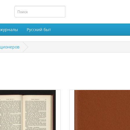
 журналы
Русский быт
кционеров