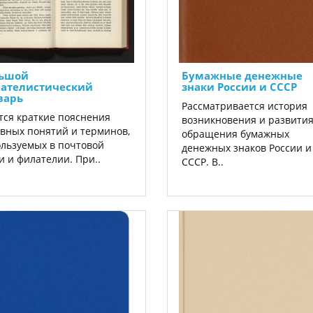
ьшой
Бумажные денежные
ателистический
знаки России и СССР
варь
Рассматривается история
ся краткие пояснения
возникновения и развити
вных понятий и терминов,
обращения бумажных
льзуемых в почтовой
денежных знаков России и
и и филателии. При..
СССР. В..