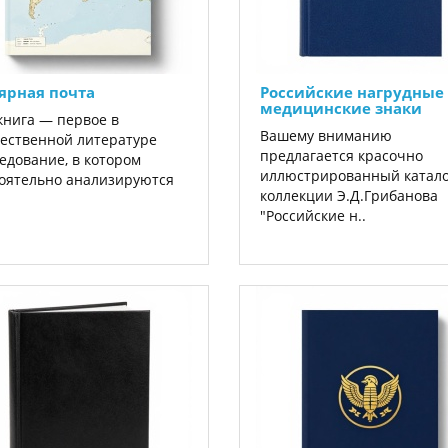
ярная почта
Российские нагрудные
медицинские знаки
книга — первое в
Вашему вниманию
ественной литературе
предлагается красочно
едование, в котором
иллюстрированный катало
оятельно анализируются
коллекции Э.Д.Грибанова
"Российские н..