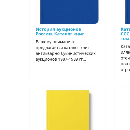
История аукционов
Кат
России. Каталог книг
СССР
том
Вашему вниманию
Ката
предлагается каталог книг
иллю
антикварно-букинистических
отеч
аукционов 1987-1989 гг...
почт
отра