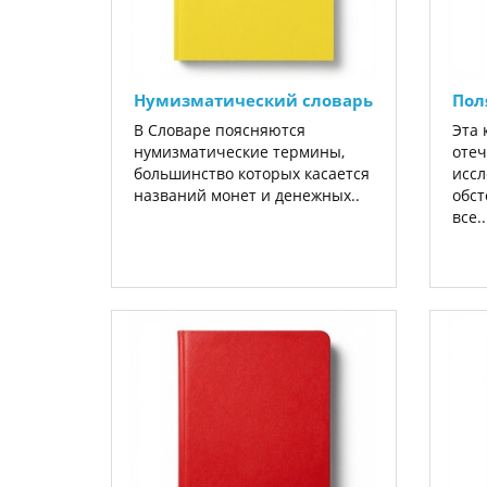
Нумизматический словарь
Пол
В Словаре поясняются
Эта 
нумизматические термины,
отеч
большинство которых касается
иссл
названий монет и денежных..
обст
все..