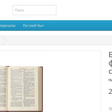
 журналы
Русский быт
Н
2