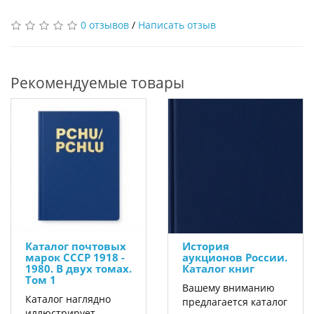
0 отзывов
/
Написать отзыв
Рекомендуемые товары
Каталог почтовых
История
марок СССР 1918 -
аукционов России.
1980. В двух томах.
Каталог книг
Том 1
Вашему вниманию
Каталог наглядно
предлагается каталог
иллюстрирует