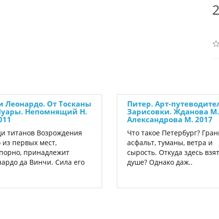
2
и Леонардо. От Тосканы
Питер. Арт-путеводите
Луары. Непомнящий Н.
Зарисовки. Жданова М.
011
Александрова М. 2017
и титанов Возрождения
Что такое Петербург? Гран
 из первых мест,
асфальт, туманы, ветра и
порно, принадлежит
сырость. Откуда здесь взя
ардо да Винчи. Сила его
душе? Однако даж..