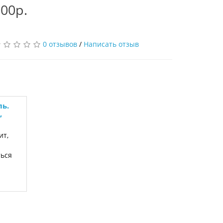
00р.
0 отзывов
/
Написать отзыв
ль.
,
ит,
ться