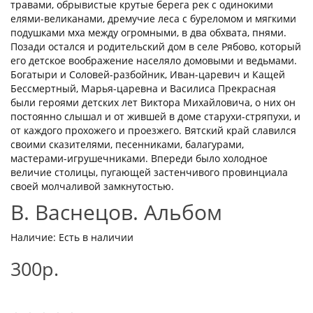
травами, обрывистые крутые берега рек с одинокими
елями-великанами, дремучие леса с буреломом и мягкими
подушками мха между огромными, в два обхвата, пнями.
Позади остался и родительский дом в селе Рябово, который
его детское воображение населяло домовыми и ведьмами.
Богатыри и Соловей-разбойник, Иван-царевич и Кащей
Бессмертный, Марья-царевна и Василиса Прекрасная
были героями детских лет Виктора Михайловича, о них он
постоянно слышал и от жившей в доме старухи-стряпухи, и
от каждого прохожего и проезжего. Вятский край славился
своими сказителями, песенниками, балагурами,
мастерами-игрушечниками. Впереди было холодное
величие столицы, пугающей застенчивого провинциала
своей молчаливой замкнутостью.
В. Васнецов. Альбом
Наличие: Есть в наличии
300р.