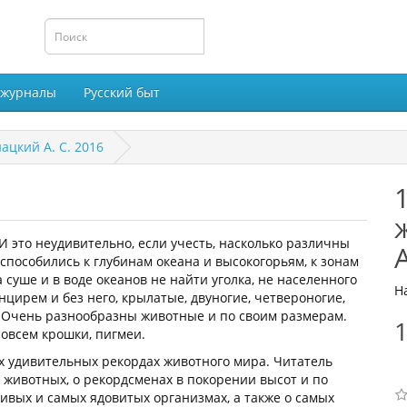
 журналы
Русский быт
ацкий А. С. 2016
 это неудивительно, если учесть, насколько различны
А
пособились к глубинам океана и высокогорьям, к зонам
суше и в воде океанов не найти уголка, не населенного
Н
цирем и без него, крылатые, двуногие, четвероногие,
 Очень разнообразны животные и по своим размерам.
1
совсем крошки, пигмеи.
х удивительных рекордах животного мира. Читатель
 животных, о рекордсменах в покорении высот и по
ивых и самых ядовитых организмах, а также о самых