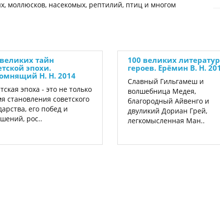
, моллюсков, насекомых, рептилий, птиц и многом
 великих тайн
100 великих литерату
етской эпохи.
героев. Ерёмин В. Н. 20
омнящий Н. Н. 2014
Славный Гильгамеш и
тская эпоха - это не только
волшебница Медея,
я становления советского
благородный Айвенго и
дарства, его побед и
двуликий Дориан Грей,
шений, рос..
легкомысленная Ман..