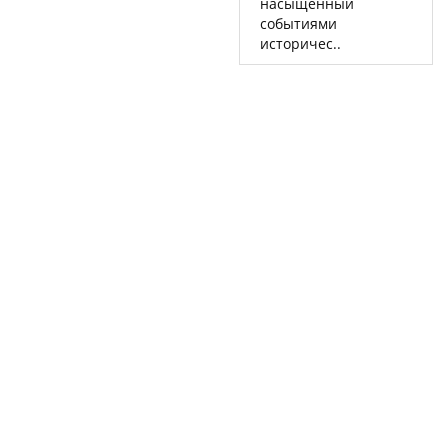
насыщенный
событиями
историчес..