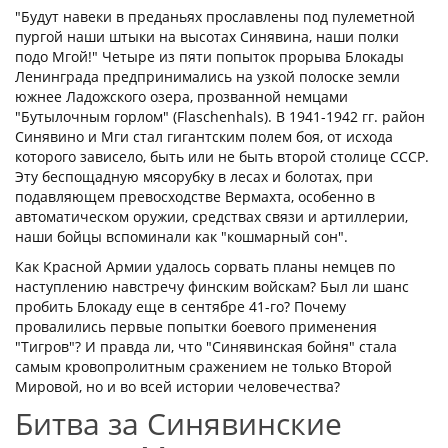
"Будут навеки в преданьях прославлены под пулеметной
пургой наши штыки на высотах Синявина, наши полки
подо Мгой!" Четыре из пяти попыток прорыва Блокады
Ленинграда предпринимались на узкой полоске земли
южнее Ладожского озера, прозванной немцами
"Бутылочным горлом" (Flaschenhals). В 1941-1942 гг. район
Синявино и Мги стал гигантским полем боя, от исхода
которого зависело, быть или не быть второй столице СССР.
Эту беспощадную мясорубку в лесах и болотах, при
подавляющем превосходстве Вермахта, особенно в
автоматическом оружии, средствах связи и артиллерии,
наши бойцы вспоминали как "кошмарный сон".
Как Красной Армии удалось сорвать планы немцев по
наступлению навстречу финским войскам? Был ли шанс
пробить Блокаду еще в сентябре 41-го? Почему
провалились первые попытки боевого применения
"Тигров"? И правда ли, что "Синявинская бойня" стала
самым кровопролитным сражением не только Второй
Мировой, но и во всей истории человечества?
Битва за Синявинские