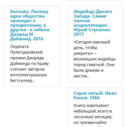
Коллапс. Почему
Индейцы Дикого
одни общества
Запада. Самая
приходят к
полная
процветанию, а
энциклопедия.
другие - к гибели.
Юрий Стукалин.
Джаред М.
2017
Даймонд. 2016
«Сегодня хороший
Лауреата
день, чтобы
Пулитцеровской
умереть!» –
премии Джареда
восклицали индейцы
Даймонда по праву
перед схваткой. Они
считают автором
были дикими и
интеллектуальных
жесток..
бестселлер..
Сорок пятый. Иван
Конев. 1966
Книга охватывает
небольшой, всего в
несколько месяцев,
но чрезвычайно