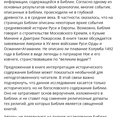
информации, содержащейся в Библии. Согласно одному из
основных результатов новой хронологии, многие события,
описанные в Библии, происходили не в глубокой
древности, а в средние века. В частности, оказалось, что на
страницах Библии описаны некоторые яркие события
средневековой истории Руси и Европы. Возможно, Библия
говорит о строительстве Московского Кремля, о Кузьме
Минине и Дмитрии Пожарском. В книге также обсуждается
завоевание Америки в XV веке войсками Руси-Орды и
Османии=Атамании. Не описано ли плавание Колумба 1492
года в Библии в виде легенды о патриархе Ное и его
ковчеге, странствовавшем по "великим водам"?
Предложенная в книге интерпретация исторического
содержания Библии может показаться необычной для
неподготовленного читателя. В этой связи важно
подчеркнуть, что данное исследование касается только
исторического, но не богословского содержания Библии.
Оно не затрагивает основ вероучения, изложенного в
Библии, и не ставит под сомнение религиозные догматы
тех религий, для которых Библия является священной
книгой.
Авторы не претендуют на полное исследование Библии