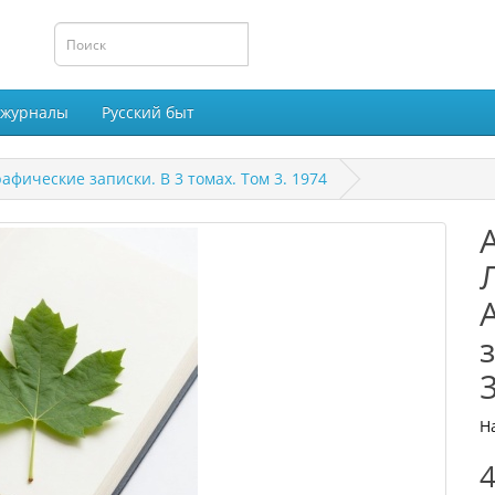
 журналы
Русский быт
афические записки. В 3 томах. Том 3. 1974
Н
4