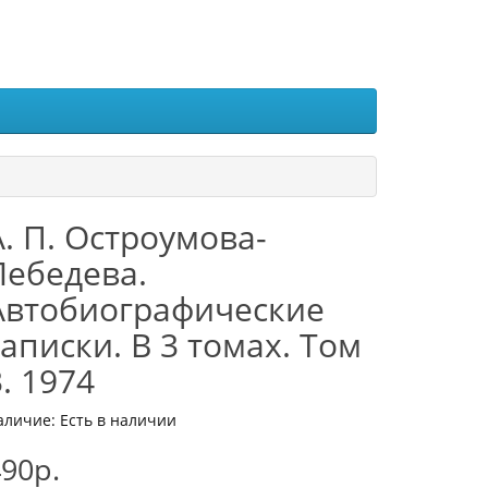
А. П. Остроумова-
Лебедева.
Автобиографические
записки. В 3 томах. Том
3. 1974
аличие: Есть в наличии
90р.