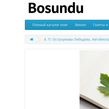
Полный каталог книг
Винил
Газеты и
А. П. Остроумова-Лебедева. Автобиогр