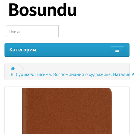
Категории
В. Суриков. Письма. Воспоминания о художнике. Наталия Р