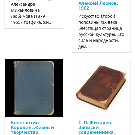
Алексей Леонов.
Александра
1962
Михайловича
Любимова (1879 -
Искусство второй
1955), графика, жи..
половины XIX века -
блестящая страница
русской культуры. Его
сила и народности,
дем..
Константин
С. П. Жихарев.
Коровин. Жизнь и
Записки
творчество.
современника.