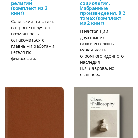
религии
социология.
(комплект из 2
Избранные
книг)
произведения. В 2
томах (комплект
Советский читатель
из 2 книг)
впервые получает
В настоящий
возможность
двухтомник
ознакомиться с
включена лишь
главными работами
малая часть
Гегеля по
огромного идейного
философии..
наследия
П.Л.Лаврова, но
ставшее..