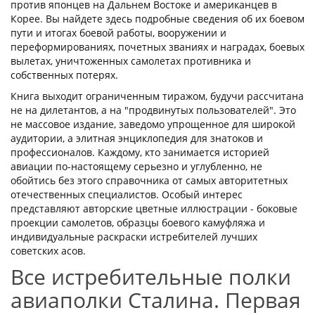
против японцев на Дальнем Востоке и американцев в
Корее. Вы найдете здесь подробные сведения об их боевом
пути и итогах боевой работы, вооружении и
переформированиях, почетных званиях и наградах, бое­вых
вылетах, уничтоженных самолетах противника и
собственных поте­рях.
Книга выходит ограниченным тиражом, будучи рассчитана
не на ди­летантов, а на "продвинутых пользователей". Это
не массовое издание, заведомо упрощенное для широкой
аудитории, а элитная энциклопедия для знатоков и
профессионалов. Каждому, кто занимается историей
авиации по-настоящему серьезно и углубленно, не
обойтись без этого справочника от самых авторитетных
отечественных специалистов. Осо­бый интерес
представляют авторские цветные иллюстрации - боковые
проекции самолетов, образцы боевого камуфляжа и
индивидуальные раскраски истребителей лучших
советских асов.
Все истребительные полки
авиаполки Сталина. Первая