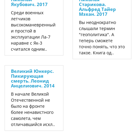
Якубович. 2017
Старикова.
Альфред Тайер
Среди военных
Мэхан. 2017
летчиков
Вы неоднократно
высокоманевренный
слышали термин
и простой в
"геополитика". А
эксплуатации Ла-7
теперь сможете
наравне с Як-3
точно понять, что это
считался одним..
такое. Книга од..
Великий Юнкерс.
Пикирующая
смерть. Леонид
Анцелиович. 2014
В начале Великой
Отечественной не
было на фронте
более не­навистного
самолета, чем
отличавшийся искл..