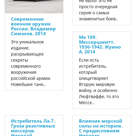
не было! Это не
просто очередная
серия о самых
Современное
знаменитых боев..
военное оружие
России. Владимир
Симаков. 2014
Ме 109.
Это уникальное
Мессершмитт.
1936-1942. Жуино
издание,
А. 2014
раскрывающее
секреты
Если есть
современного
истребитель,
вооружения
который
российской армии.
олицетворяет
Новейшие танк..
Вторую мировую
войну, и особенно
Люфтваффе, то это
Мессе..
Истребитель Ла-7.
Влияние морской
Гроза реактивных
силы на историю.
мессеров.
C предисловием
Николай
Николая