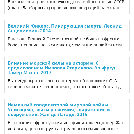
В плане гитлеровского руководства войны против СССР
(план «Барбаросса») проведению операций на Украи..
Великий Юнкерс. Пикирующая смерть. Леонид
Анцелиович. 2014
В начале Великой Отечественной не было на фронте
более не­навистного самолета, чем отличавшийся искл..
Влияние морской силы на историю. C
предисловием Николая Старикова. Альфред
Тайер Мэхан. 2017
Вы неоднократно слышали термин "геополитика". А
теперь сможете точно понять, что это такое. Книга од..
Немецкий солдат второй мировой войны.
Униформа, знаки различия, снаряжение и
вооружение. Жан де Лагард. 2016
В этой книге французский историк и коллекционер Жан
де Лагард реконструирует реальный облик военносл..