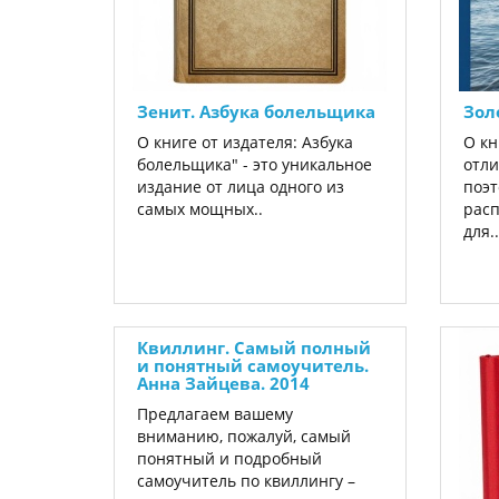
Зенит. Азбука болельщика
Зол
О книге от издателя: Азбука
О кн
болельщика" - это уникальное
отли
издание от лица одного из
поэт
самых мощных..
расп
для..
Квиллинг. Самый полный
и понятный самоучитель.
Анна Зайцева. 2014
Предлагаем вашему
вниманию, пожалуй, самый
понятный и подробный
самоучитель по квиллингу –