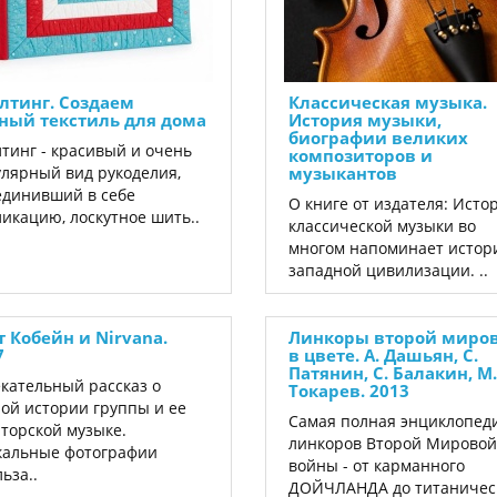
лтинг. Создаем
Классическая музыка.
ный текстиль для дома
История музыки,
биографии великих
тинг - красивый и очень
композиторов и
лярный вид рукоделия,
музыкантов
динивший в себе
О книге от издателя: Исто
икацию, лоскутное шить..
классической музыки во
многом напоминает исто
западной цивилизации. ..
т Кобейн и Nirvana.
Линкоры второй миро
7
в цвете. А. Дашьян, С.
Патянин, С. Балакин, М.
кательный рассказ о
Токарев. 2013
ой истории группы и ее
Самая полная энциклопед
торской музыке.
линкоров Второй Мировой
кальные фотографии
войны - от карман­ного
ьза..
ДОЙЧЛАНДА до титаничес