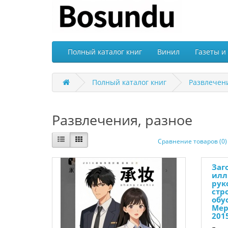
Полный каталог книг
Винил
Газеты и
Полный каталог книг
Развлечени
Развлечения, разное
Сравнение товаров (0)
Заг
илл
рук
стр
обус
Мер
201