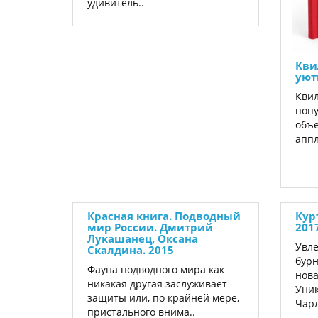
удивитель..
Кви
уют
Квил
попу
объе
аппл
Красная книга. Подводный
Кур
мир России. Дмитрий
201
Лукашанец, Оксана
Увле
Скалдина. 2015
бурн
Фауна подводного мира как
нова
никакая другая заслуживает
Уни
защиты или, по крайней мере,
Чарл
пристального внима..