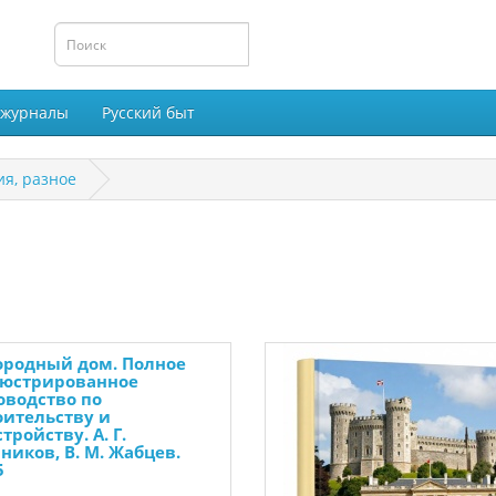
 журналы
Русский быт
я, разное
ородный дом. Полное
юстрированное
оводство по
оительству и
тройству. А. Г.
ников, В. М. Жабцев.
5