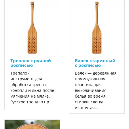
Трепало с ручной
Валёк старинный
росписью
с росписью
Трепало -
Валёк — деревянная
инструмент для
прямоугольная
обработки тресты
пластина для
конопли и льна после
выколачивания
мягчения на мялке.
белья во время
Русское трепало пр..
стирки, слегка
изогнутая,..