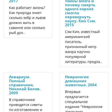
2017
тайны мозга и
почему смерть
Как работает жизнь?
одного короля
Как природа знает
смогла
перевернуть
сколько зебр и львов
науку. Кин Сэм.
должно жить в
2015
саванне или сколько
Сэм Кин, известный
рыб дол..
американский
писатель,
признанный мэтр
жанра научно-
популярной
литературы, предла..
Аквариум.
Неврология
Полный
домашних
справочник.
животных. 2004
Николай Белов.
Впервые
2009
предлагается
В справочнике
специальное
приводятся советы
издание "Неврология
по изготовлению и
домашних