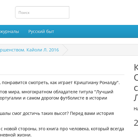
 журналы
Русский быт
ршенством. Кайоли Л. 2016
, понравится смотреть, как играет Криштиану Роналду".
стов мира, многократном обладателе титула "Лучший
ортугалии и самом дорогом футболисте в истории
Н
шалы смог достичь таких высот? Перед вами история
2
 новой стороны, это книга про человека, который всегда
дневной жизни.