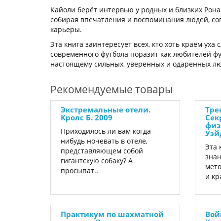
Кайоли берёт интервью у родных и близких Рона
собирая впечатления и воспоминания людей, со
карьеры.
Эта книга заинтересует всех, кто хоть краем уха
современного футбола поразит как любителей фу
настоящему сильных, уверенных и одаренных л
Рекомендуемые товары
Экстремальные отели.
Тре
Кролс Б. 2009
Сек
физ
Приходилось ли вам когда-
Уэй
нибудь ночевать в отеле,
Эта 
представляющем собой
знан
гигантскую собаку? А
мето
просыпат..
и кр
Практикум по шахматной
Вой