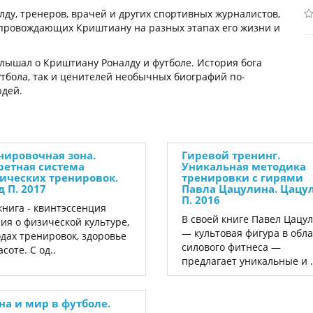
лду, тренеров, врачей и других спортивных журналистов,
провождающих Криштиану на разных этапах его жизни и
 слышал о Криштиану Роналду и футболе. История бога
тбола, так и ценителей необычных биографий по-
юдей.
нировочная зона.
Гиревой тренинг.
ретная система
Уникальная методика
ических тренировок.
тренировки с гирями
д П. 2017
Павла Цацулина. Цацу
П. 2016
книга - квинтэссенция
В своей книге Павел Цацу
ия о физической культуре,
— культовая фигура в обл
дах тренировок, здоровье
силового фитнеса —
асоте. С од..
предлагает уникальные и .
на и мир в футболе.