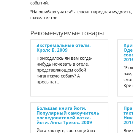
событий.
"На ошибках учатся" - гласит народная мудрость
шахматистов.
Рекомендуемые товары
Экстремальные отели.
Кри
Кролс Б. 2009
Од
сов
Приходилось ли вам когда-
201
нибудь ночевать в отеле,
"Есл
представляющем собой
вам,
гигантскую собаку? А
смот
просыпат..
Криш
Большая книга йоги.
Пра
Популярный самоучитель
так
последователей хатха-
Ник
йоги. Анна Трекес. 2009
201
Йога как путь, состоящий из
Вни