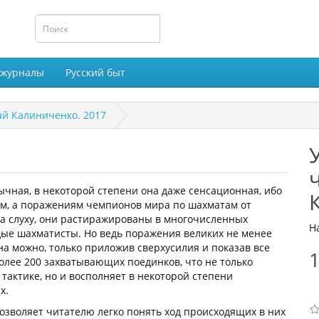
 журналы
Русский быт
й Калиниченко. 2017
бычная, в некоторой степени она даже сенсационная, ибо
ам, а поражениям чемпионов мира по шахматам от
а слуху, они растиражированы в многочисленных
Н
дые шахматисты. Но ведь поражения великих не менее
а можно, только приложив сверхусилия и показав все
1
более 200 захватывающих поединков, что не только
тактике, но и восполняет в некоторой степени
х.
озволяет читателю легко понять ход происходящих в них