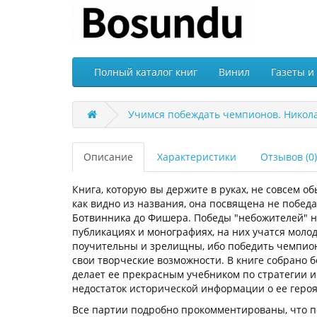
Полный каталог книг
Винил
Газеты и
Учимся побеждать чемпионов. Никола
Описание
Характеристики
Отзывов (0)
Книга, которую вы держите в руках, не совсем о
как видно из названия, она посвящена не побед
Ботвинника до Фишера. Победы "небожителей" н
публикациях и монографиях, на них учатся моло
поучительны и зрелищны, ибо победить чемпион
свои творческие возможности. В книге собрано 
делает ее прекрасным учебником по стратегии и 
недостаток исторической информации о ее героя
Все партии подробно прокомментированы, что п