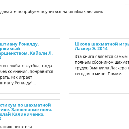
, давайте попробуем поучиться на ошибках великих
штиану Роналду.
Школа шахматной игр
ержимый
Ласкер Э. 2014
ершенством. Кайоли Л.
Эта книга является самым
6
полным сборником шахма
и вы любите футбол, тогда
трудов Эмануила Ласкера 
 без сомнения, понравится
сегодня в мире. Помим..
реть, как играет
тиану Роналду"...
ктикум по шахматной
тике. Завоевание поля.
олай Калиниченко.
5
манию читателя