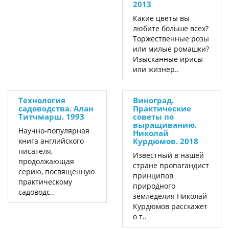
2013
Какие цветы вы
любите больше всех?
Торжественные розы
или милые ромашки?
Изысканные ирисы
или жизнер..
Технология
Виноград.
садоводства. Алан
Практические
Титчмарш. 1993
советы по
выращиванию.
Научно-популярная
Николай
книга английского
Курдюмов. 2018
писателя,
Известный в нашей
продолжающая
стране пропагандист
серию, посвященную
принципов
практическому
природного
садоводс..
земледелия Николай
Курдюмов расскажет
о т..