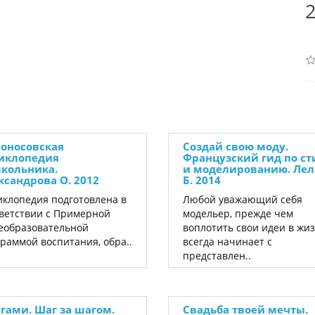
2
оносовская
Создай свою моду.
иклопедия
Французский гид по с
кольника.
и моделированию. Ле
ксандрова О. 2012
Б. 2014
клопедия подготовлена в
Любой уважающий себя
ветствии с Примерной
модельер, прежде чем
еобразовательной
воплотить свои идеи в жиз
раммой воспитания, обра..
всегда начинает с
представлен..
гами. Шаг за шагом.
Свадьба твоей мечты.