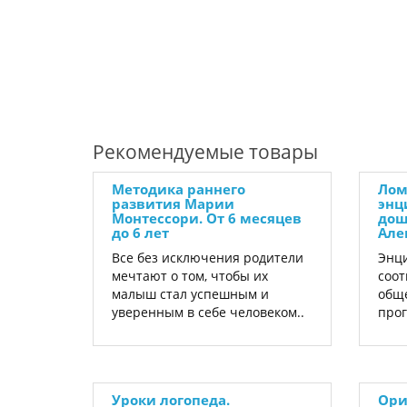
Рекомендуемые товары
Методика раннего
Лом
развития Марии
энц
Монтессори. От 6 месяцев
дош
до 6 лет
Але
Все без исключения родители
Энци
мечтают о том, чтобы их
соот
малыш стал успешным и
общ
уверенным в себе человеком..
прог
Уроки логопеда.
Ори