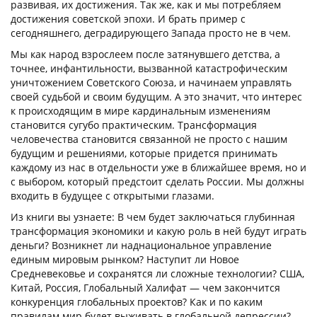
развивая, их достижения. Так же, как и мы потребляем
достижения советской эпохи. И брать пример с
сегодняшнего, деградирующего Запада просто не в чем.
Мы как народ взрослеем после затянувшего детства, а
точнее, инфантильности, вызванной катастрофическим
уничтожением Советского Союза, и начинаем управлять
своей судьбой и своим будущим. А это значит, что интерес
к происходящим в мире кардинальным изменениям
становится сугубо практическим. Трансформация
человечества становится связанной не просто с нашим
будущим и решениями, которые придется принимать
каждому из нас в отдельности уже в ближайшее время, но и
с выбором, который предстоит сделать России. Мы должны
входить в будущее с открытыми глазами.
Из книги вы узнаете: В чем будет заключаться глубинная
трансформация экономики и какую роль в ней будут играть
деньги? Возникнет ли наднациональное управление
единым мировым рынком? Наступит ли Новое
Средневековье и сохранятся ли сложные технологии? США,
Китай, Россия, Глобальный Халифат — чем закончится
конкуренция глобальных проектов? Как и по каким
правилам мир будет выживать в глобальной депрессии?