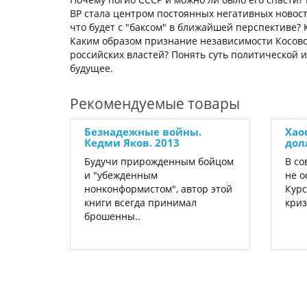
BP стала центром постоянных негативных новос
что будет с "баксом" в ближайшей перспективе? 
Каким образом признание независимости Косово 
российских властей? Понять суть политической 
будущее.
Рекомендуемые товары
Безнадежные войны.
Хао
Кедми Яков. 2013
дол
Будучи прирожденным бойцом
В со
и "убежденным
не о
нонконформистом", автор этой
Курс
книги всегда принимал
криз
брошенны..