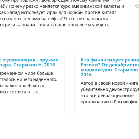
тей? Почему резко меняется курс американской валюты и
Как Запад использует Ирак для борьбы против Китая?
связано с ценами на нефть? Что стоит за шагами
интриги — значит понять наше прошлое и увидеть
с и революция - оружие
Кто финансирует разв
лара. Стариков Н. 2015
России? От декабристо
моджахедов. Стариков 
временном мире больше
2016
сталось ничего надежного.
Автор в своей новой книге
ы валют колеблются,
убедительно демонстрируе
исы сотрясают эк..
что все революционные
организации в России фина