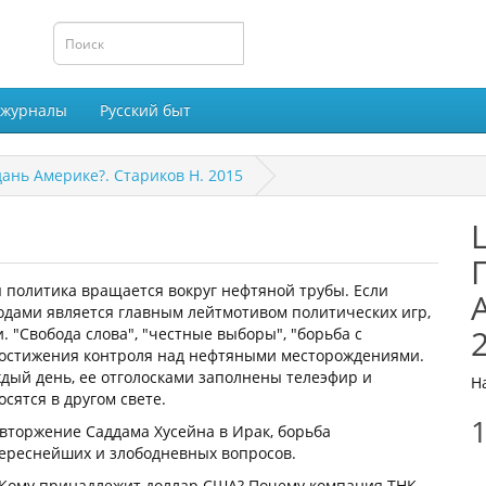
 журналы
Русский быт
ань Америке?. Стариков Н. 2015
я политика вращается вокруг нефтяной трубы. Если
родами является главным лейтмотивом политических игр,
 "Свобода слова", "честные выборы", "борьба с
 достижения контроля над нефтяными месторождениями.
ждый день, ее отголосками заполнены телеэфир и
Н
сятся в другом свете.
1
 вторжение Саддама Хусейна в Ирак, борьба
тереснейших и злободневных вопросов.
? Кому принадлежит доллар США? Почему компания ТНК-