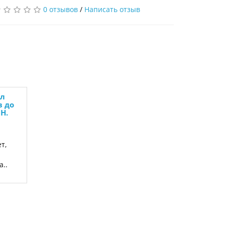
0 отзывов
/
Написать отзыв
ал
в до
Н.
т,
..