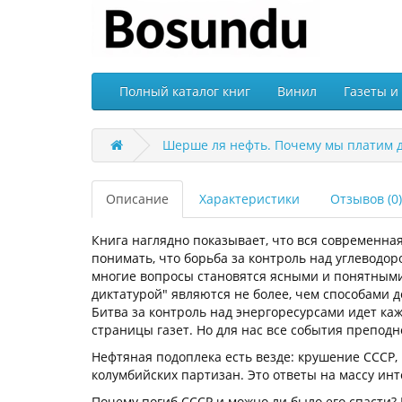
Полный каталог книг
Винил
Газеты и
Шерше ля нефть. Почему мы платим д
Описание
Характеристики
Отзывов (0)
Книга наглядно показывает, что вся современна
понимать, что борьба за контроль над углеводо
многие вопросы становятся ясными и понятными.
диктатурой" являются не более, чем способами
Битва за контроль над энергоресурсами идет ка
страницы газет. Но для нас все события преподно
Нефтяная подоплека есть везде: крушение СССР,
колумбийских партизан. Это ответы на массу ин
Почему погиб СССР и можно ли было его спасти