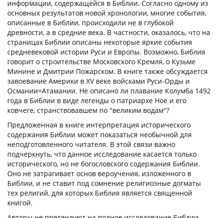
информации, содержащейся в Библии. Согласно одному из
основных результатов новой хронологии, многие события,
описанные в Библии, происходили не в глубокой
древности, а в средние века. В частности, оказалось, что на
страницах Библии описаны некоторые яркие события
средневековой истории Руси и Европы. Возможно, Библия
говорит о строительстве Московского Кремля, о Кузьме
Минине и Дмитрии Пожарском. В книге также обсуждается
завоевание Америки в XV веке войсками Руси-Орды и
Османии=Атамании. Не описано ли плавание Колумба 1492
года в Библии в виде легенды о патриархе Ное и его
ковчеге, странствовавшем по "великим водам"?
Предложенная в книге интерпретация исторического
содержания Библии может показаться необычной для
неподготовленного читателя. В этой связи важно
подчеркнуть, что данное исследование касается только
исторического, но не богословского содержания Библии.
Оно не затрагивает основ вероучения, изложенного в
Библии, и не ставит под сомнение религиозные догматы
тех религий, для которых Библия является священной
книгой.
Авторы не претендуют на полное исследование Библии