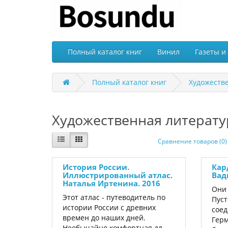
Полный каталог книг
Винил
Газеты и
Полный каталог книг
Художеств
Художественная литерату
Сравнение товаров (0)
История России.
Кар
Иллюстрированный атлас.
Вад
Наталья Иртенина. 2016
Они 
Этот атлас - путеводитель по
Пуст
истории России с древних
сое
времен до наших дней.
Герм
Необычайно комфортная дл..