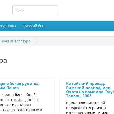
 журналы
Русский быт
енная литература
ра
донийская рулетка.
Китайский проезд.
им Панов
Римский период, или
Охота на вампира. Эду
парят в бескрайней
Тополь. 2003
оте, и только цеппели
Вниманию читателей
диняют их… Миры
предлагаются романы
етикона. Зажиточные и
известного во всем мире