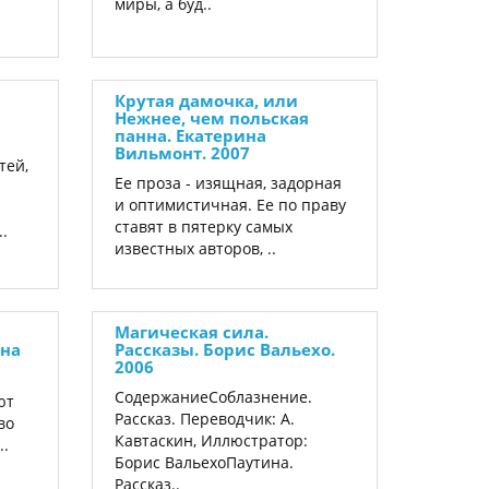
миры, а буд..
Крутая дамочка, или
Нежнее, чем польская
панна. Екатерина
Вильмонт. 2007
тей,
Ее проза - изящная, задорная
и оптимистичная. Ее по праву
ставят в пятерку самых
..
известных авторов, ..
Магическая сила.
ина
Рассказы. Борис Вальехо.
2006
СодержаниеСоблазнение.
ют
Рассказ. Переводчик: А.
во
Кавтаскин, Иллюстратор:
..
Борис ВальехоПаутина.
Рассказ..