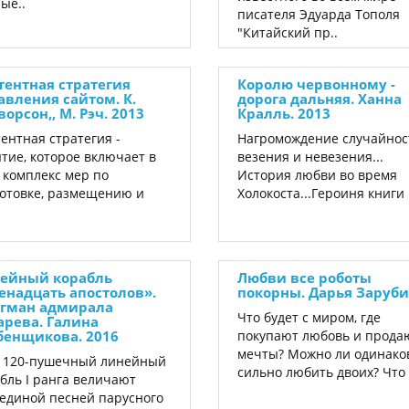
ые..
писателя Эдуарда Тополя
"Китайский пр..
тентная стратегия
Королю червонному -
авления сайтом. К.
дорога дальняя. Ханна
орсон,, М. Рэч. 2013
Кралль. 2013
ентная стратегия -
Нагромождение случайнос
тие, которое включает в
везения и невезения...
 комплекс мер по
История любви во время
отовке, размещению и
Холокоста...Героиня книги 
ейный корабль
Любви все роботы
енадцать апостолов».
покорны. Дарья Заруб
гман адмирала
Что будет с миром, где
арева. Галина
бенщикова. 2016
покупают любовь и прода
мечты? Можно ли одинако
т 120-пушечный линейный
сильно любить двоих? Что 
бль I ранга величают
единой песней парусного