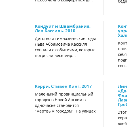
бедн
Кондуит и Швамбрания.
Кон
Лев Кассиль. 2010
упр
Халв
Детство и гимназические годы
Конт
Льва Абрамовича Кассиля
поня
совпали с событиями, которые
себя
потрясли весь мир:..
подг
соп..
Кэрри. Стивен Кинг. 2017
Лин
«Дв
Маленький провинциальный
Фла
городок в Новой Англии в
Лаз
Гре
одночасье становится
"мертвым городом". На улицах
Это
..
кора
«леб