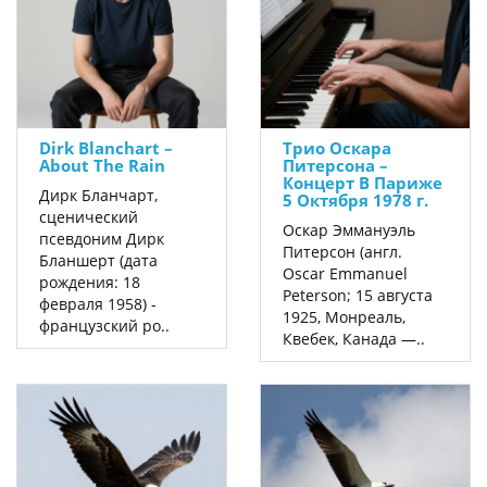
Dirk Blanchart –
Трио Оскара
About The Rain
Питерсона –
Концерт В Париже
Дирк Бланчарт,
5 Октября 1978 г.
сценический
Оскар Эммануэль
псевдоним Дирк
Питерсон (англ.
Бланшерт (дата
Oscar Emmanuel
рождения: 18
Peterson; 15 августа
февраля 1958) -
1925, Монреаль,
французский ро..
Квебек, Канада —..