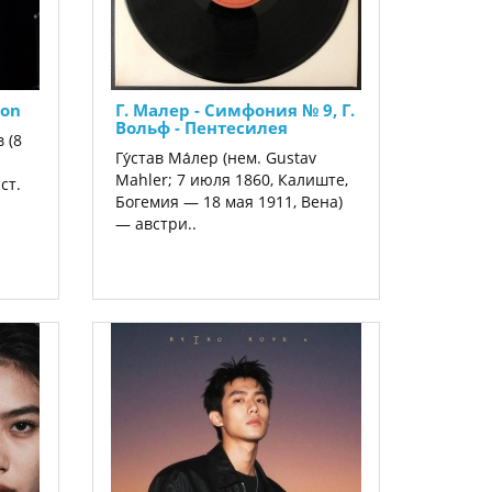
oon
Г. Малер - Симфония № 9, Г.
Вольф - Пентесилея
 (8
Гу́став Ма́лер (нем. Gustav
Mahler; 7 июля 1860, Калиште,
ст.
Богемия — 18 мая 1911, Вена)
— австри..