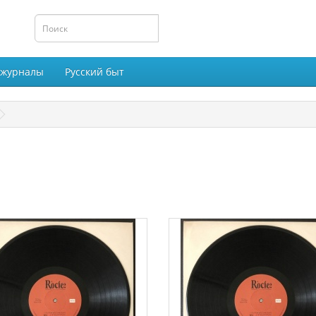
 журналы
Русский быт