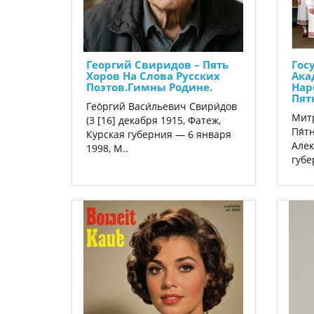
Георгий Свиридов ‎– Пять
Гос
Хоров На Слова Русских
Ака
Поэтов.Гимны Родине.
Нар
Пят
Гео́ргий Васи́льевич Свири́дов
Митр
(3 [16] декабря 1915, Фатеж,
Пя́т
Курская губерния — 6 января
Алек
1998, М..
губе