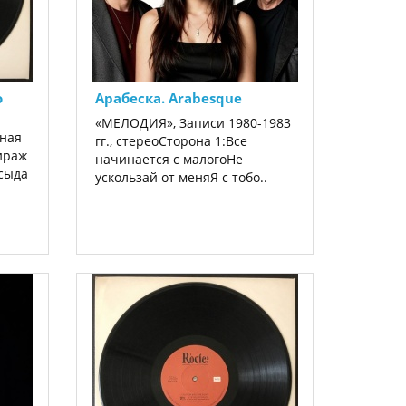
о
Арабеска. Arabesque
«МЕЛОДИЯ», Записи 1980-1983
ная
гг., стереоСторона 1:Все
ираж
начинается с малогоНе
асыда
ускользай от меняЯ с тобо..