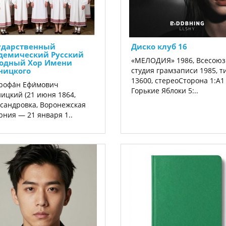
ударственный
Диско клуб 16
демический Русский
«МЕЛОДИЯ» 1986, Всесоюз
одный Хор Имени
ницкого
студия грамзаписи 1985, т
13600, стереоСторона 1:A1
офа́н Ефи́мович
Горькие Яблоки 5:..
ницкий (21 июня 1864,
сандровка, Воронежская
рния — 21 января 1..