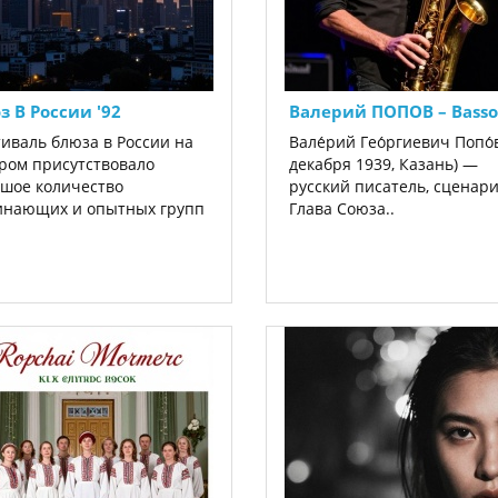
з В России '92
Валерий ПОПОВ ‎– Bass
иваль блюза в России на
Вале́рий Гео́ргиевич Попо́в
ром присутствовало
декабря 1939, Казань) —
шое количество
русский писатель, сценари
инающих и опытных групп
Глава Союза..