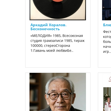
Аркадий Хоралов.
Блю
Бесконечность
Фест
«МЕЛОДИЯ» 1985, Всесоюзная
кото
студия грамзаписи 1985, тираж
боль
100000, стереоСторона
нач
1:Гавань моей любвиБе..
игр..