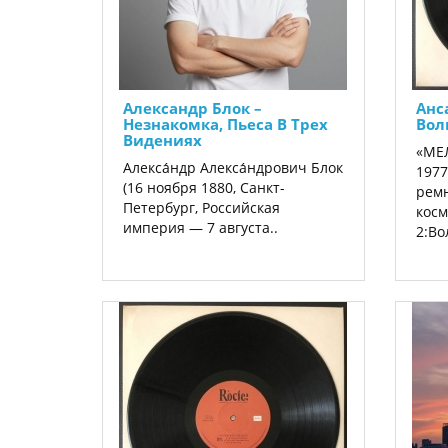
Александр Блок ‎–
Анс
Незнакомка, Пьеса В Трех
Вол
Видениях
«МЕ
Алекса́ндр Алекса́ндрович Блок
1977
(16 ноября 1880, Санкт-
ремн
Петербург, Российская
кос
империя — 7 августа..
2:Во