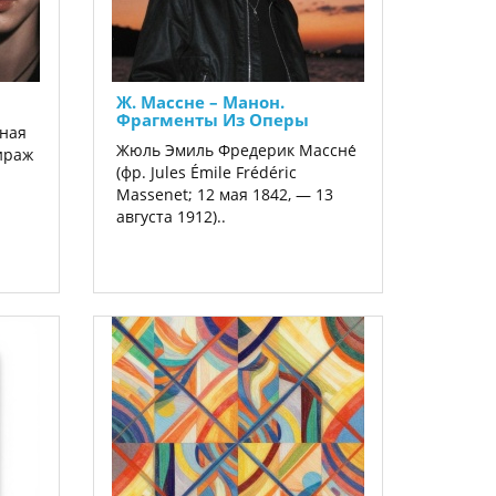
Ж. Массне ‎– Манон.
Фрагменты Из Оперы
ная
Жюль Эмиль Фредерик Массне́
ираж
(фр. Jules Émile Frédéric
Massenet; 12 мая 1842, — 13
августа 1912)..