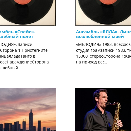
амбль «Спейс».
Ансамбль «ЯЛЛА». Лиц
шебный полет
возлюбленной моей
ЛОДИЯ», Записи
«МЕЛОДИЯ» 1983, Всесоюз
Сторона 1:Пристегните
студия грамзаписи 1983, т
иБалладаТанго в
15000, стереоСторона 1:К
мосеНаваждениеСторона
на приход вес..
лшебный..