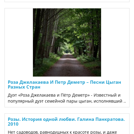
Роза Джелакаева И Петр Деметр ‎– Песни Цыган
Разных Стран
Дуэт «Роза Джелакаева и Пётр Деметр» - Известный и
популярный дуэт семейной пары цыган, исполнявший ..
Розы. История одной любви. Галина Панкратова.
2010
Нет садоводов, равнодушных к красоте розы, и даже