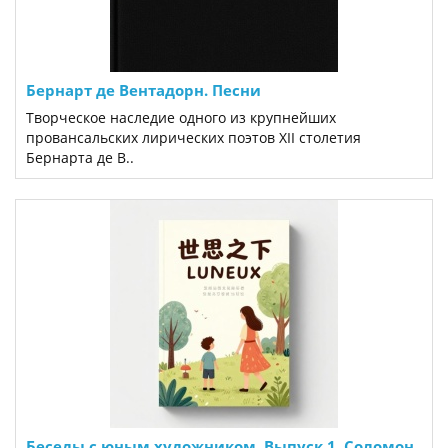
Бернарт де Вентадорн. Песни
Творческое наследие одного из крупнейших
провансальских лирических поэтов XII столетия
Бернарта де В..
Беседы с юным художником. Выпуск 1. Соломон