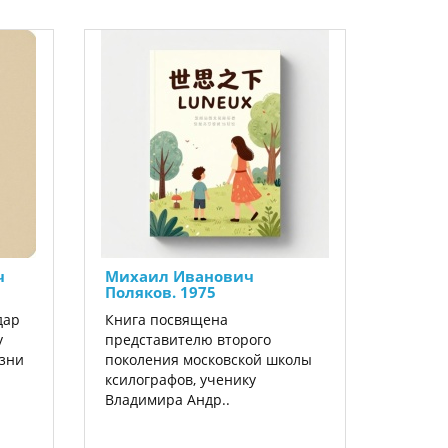
ч
Михаил Иванович
Поляков. 1975
дар
Книга посвящена
у
представителю второго
изни
поколения московской школы
ксилографов, ученику
Владимира Андр..