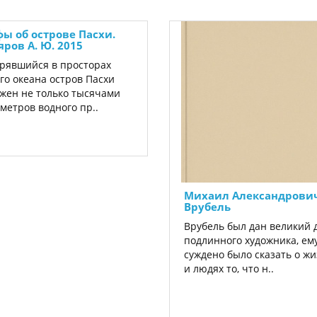
ы об острове Пасхи.
яров А. Ю. 2015
рявшийся в просторах
го океана остров Пасхи
жен не только тысячами
метров водного пр..
Михаил Александрови
Врубель
Врубель был дан великий 
подлинного художника, ем
суждено было сказать о ж
и людях то, что н..