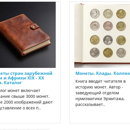
еты стран зарубежной
Монеты. Клады. Колле
и и Африки XIX - XX
Книга вводит читателя в
а. Каталог
историю монет. Автор -
лог монет включает
заведующий отделом
ание свыше 3000 монет.
нумизматики Эрмитажа,
е 2000 изображений дают
рассказывает..
ставление о всех п..