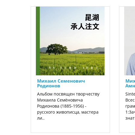
Михаил Семенович
Мих
Родионов
Амн
Альбом посвящен творчеству
Sint
Михаила Семёновича
Всес
Родионова (1885-1956) -
грам
русского живописца, мастера
1:За
ли..
зна