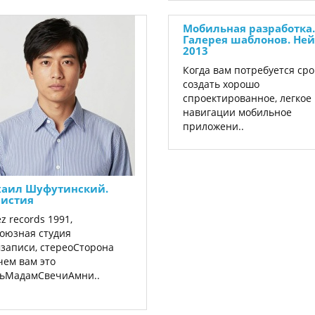
Мобильная разработка.
Галерея шаблонов. Ней
2013
Когда вам потребуется ср
создать хорошо
спроектированное, легкое 
навигации мобильное
приложени..
аил Шуфутинский.
истия
ez records 1991,
оюзная студия
записи, стереоСторона
чем вам это
тьМадамСвечиАмни..