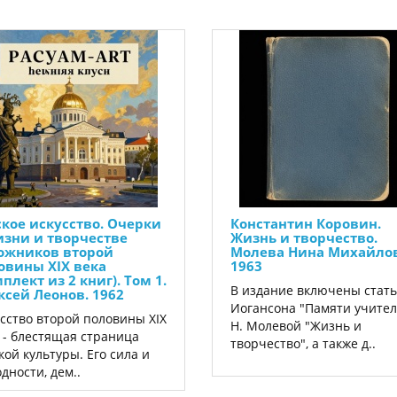
ское искусство. Очерки
Константин Коровин.
изни и творчестве
Жизнь и творчество.
ожников второй
Молева Нина Михайлов
овины XIX века
1963
плект из 2 книг). Том 1.
В издание включены стать
ксей Леонов. 1962
Иогансона "Памяти учител
сство второй половины XIX
Н. Молевой "Жизнь и
 - блестящая страница
творчество", а также д..
кой культуры. Его сила и
дности, дем..