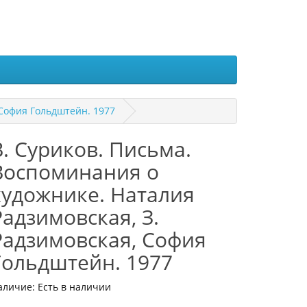
 София Гольдштейн. 1977
В. Суриков. Письма.
Воспоминания о
художнике. Наталия
Радзимовская, З.
Радзимовская, София
Гольдштейн. 1977
аличие: Есть в наличии