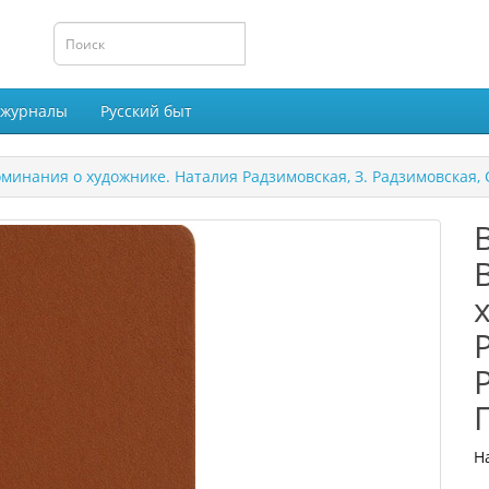
 журналы
Русский быт
оминания о художнике. Наталия Радзимовская, З. Радзимовская,
Н