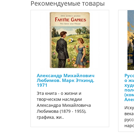
Рекомендуемые товары
Александр Михайлович
Рус
Любимов. Марк Эткинд.
о ж
1971
худ
пол
Эта книга - о жизни и
(ком
творческом наследии
Але
Александра Михайловича
Иску
Любимова (1879 - 1955),
века
графика, жи..
русс
наро