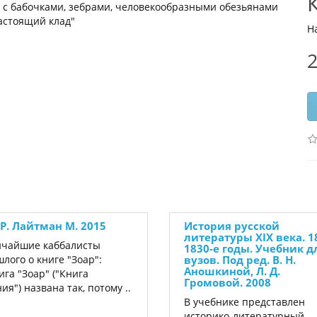
во с бабочками, зебрами, человекообразными обезьянами
настоящий клад"
Н
2
Р. Лайтман М. 2015
История русской
литературы XIX века. 1
ичайшие каббалисты
1830-е годы. Учебник д
лого о книге "Зоар":
вузов. Под ред. В. Н.
Аношкиной, Л. Д.
нига "Зоар" ("Книга
Громовой. 2008
ия") названа так, потому ..
В учебнике представлен
историко-литературный