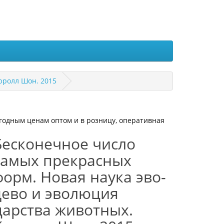
рролл Шон. 2015
ыгодным ценам оптом и в розницу, оперативная
Бесконечное число
самых прекрасных
форм. Новая наука эво-
дево и эволюция
царства животных.