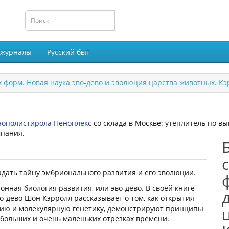
 журналы
Русский быт
 форм. Новая наука эво-дево и эволюция царства животных. Кэ
нополистирола Пеноплекс
со склада в Москве: утеплитель по в
мпания.
дать тайну эмбрионального развития и его эволюции.
нная биология развития, или эво-дево. В своей книге
о-дево Шон Кэрролл рассказывает о том, как открытия
гию и молекулярную генетику, демонстрируют принципы
 больших и очень маленьких отрезках времени.