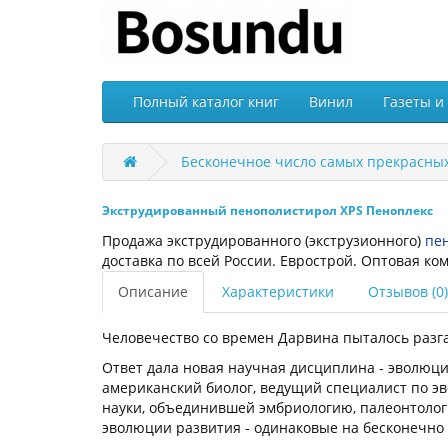
Полный каталог книг
Винил
Газеты и
Бесконечное число самых прекрасных
Экструдированный пенополистирол XPS Пеноплекс
Продажа экструдированного (экструзионного)
пе
доставка по всей России. Еврострой. Оптовая ко
Описание
Характеристики
Отзывов (0)
Человечество со времен Дарвина пыталось разга
Ответ дала новая научная дисциплина - эволюцио
американский биолог, ведущий специалист по эв
науки, объединившей эмбриологию, палеонтоло
эволюции развития - одинаковые на бесконечно