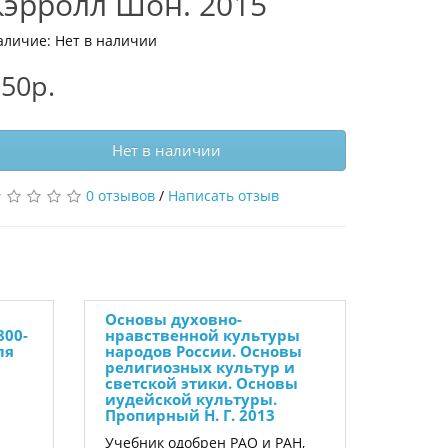
Кэрролл Шон. 2015
аличие: Нет в наличии
50р.
Нет в наличии
0 отзывов
/
Написать отзыв
Основы духовно-
800-
нравственной культуры
ля
народов России. Основы
религиозных культур и
светской этики. Основы
иудейской культуры.
Пропирный Н. Г. 2013
Учебник одобрен РАО и РАН,