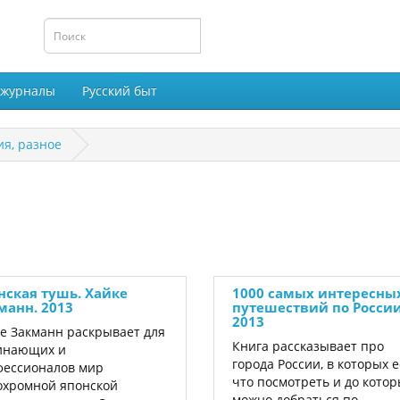
 журналы
Русский быт
я, разное
нская тушь. Хайке
1000 самых интересны
манн. 2013
путешествий по России
2013
е Закманн раскрывает для
Книга рассказывает про
инающих и
города России, в которых е
фессионалов мир
что посмотреть и до котор
охромной японской
можно добраться по ..