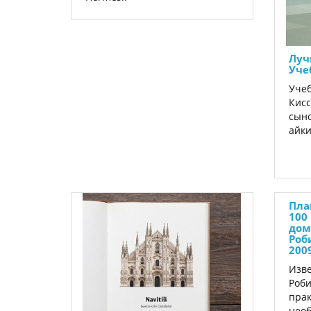
Луч
Уче
Учеб
Кисс
сыно
айки
Пла
100
дом
Роб
200
Изве
Роби
пра
необ