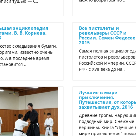
писи тушью — С..
ьшая энциклопедия
Все пистолеты и
ами. В. В. Корнева.
револьверы СССР и
5
России. Семен Федосее
2015
сство складывания бумаги,
Самая полная энциклопед
оригами, известно очень
пистолетов и револьверов
о. А в последнее время
Российской Империи, СССР
становится ..
РФ - с XVII века до на..
Лучшие в мире
приключения.
Путешествия, от котор
захватывает дух. 2016
Древние тропы. Чарующи
подводный мир. Снежные
вершины. Книга "Лучшие 
мире приключения" помо