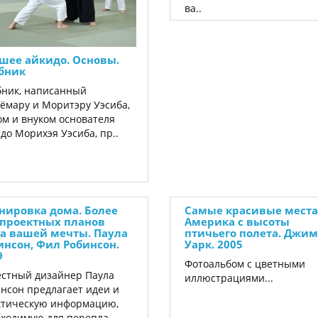
ва..
шее айкидо. Основы.
бник
ник, написанный
ёмару и Моритэру Уэсиба,
м и внуком основателя
до Морихэя Уэсиба, пр..
нировка дома. Более
Самые красивые места
 проектных планов
Америка с высоты
а вашей мечты. Паула
птичьего полета. Джим
инсон, Фил Робинсон.
Уарк. 2005
9
Фотоальбом с цветными
стный дизайнер Паула
иллюстрациями...
нсон предлагает идеи и
ктическую информацию,
ходимую для перепла..