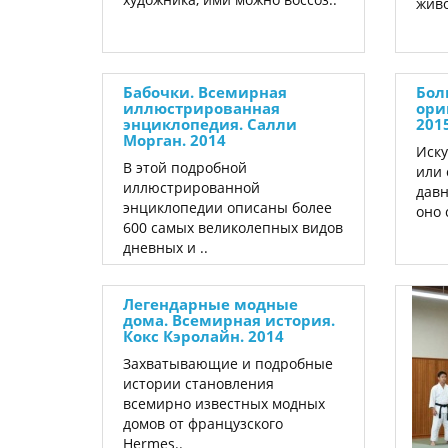
живо
Бабочки. Всемирная
Бол
иллюстрированная
ориг
энциклопедия. Салли
201
Морган. 2014
Иску
В этой подробной
или 
иллюстрированной
давн
энциклопедии описаны более
оно 
600 самых великолепных видов
дневных и ..
Легендарные модные
дома. Всемирная история.
Кокс Кэролайн. 2014
Захватывающие и подробные
истории становления
всемирно известных модных
домов от французского
Hermes..