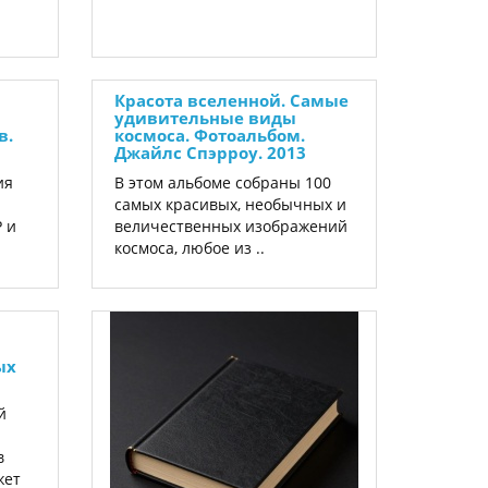
Красота вселенной. Самые
удивительные виды
в.
космоса. Фотоальбом.
Джайлс Спэрроу. 2013
ия
В этом альбоме собраны 100
самых красивых, необычных и
 и
величественных изображений
космоса, любое из ..
ых
й
в
жет