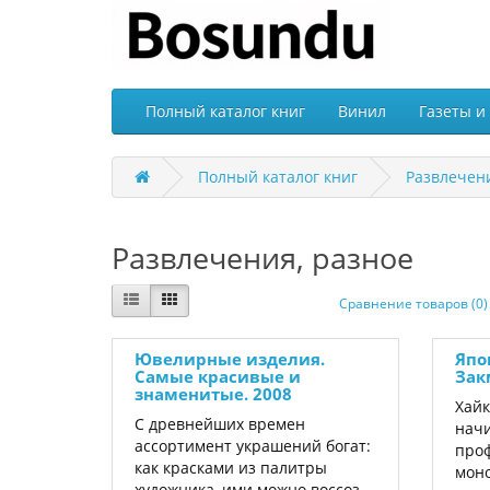
Полный каталог книг
Винил
Газеты и
Полный каталог книг
Развлечени
Развлечения, разное
Сравнение товаров (0)
Ювелирные изделия.
Япо
Самые красивые и
Зак
знаменитые. 2008
Хайк
С древнейших времен
нач
ассортимент украшений богат:
про
как красками из палитры
мон
художника, ими можно воссоз..